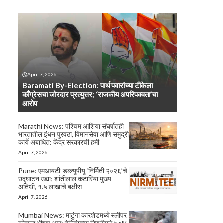
April 7, 2026
Baramati By-Election: पार्थ पवारांच्या टीकेला
काँग्रेसचा जोरदार प्रत्युत्तर; ‘राजकीय अपरिपक्वता’चा
आरोप
Marathi News: पश्चिम आशिया संघर्षातही
भारतातील इंधन पुरवठा, विमानसेवा आणि समुद्री
कार्ये अबाधित: केंद्र सरकारची हमी
April 7, 2026
Pune: एमआयटी-डब्ल्यूपीयू ‘निर्मिती २०२६’चे
उद्घाटन उद्या; शांतीलाल कटारिया मुख्य
अतिथी, १.५ लाखांचे बक्षीस
April 7, 2026
Mumbai News: माटुंगा कारशेडमध्ये स्लीपर
कोचला भीषण आग; वेल्डिंगच्या ठिणगीमुळे ७०%