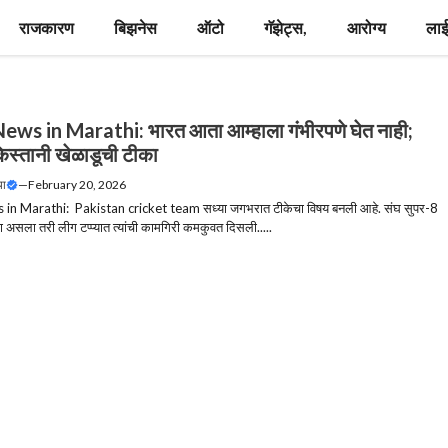
राजकारण
बिझनेस
ऑटो
गॅझेट्स,
आरोग्य
लाई
ews in Marathi: भारत आता आम्हाला गंभीरपणे घेत नाही;
िस्तानी खेळाडूची टीका
या
—
February 20, 2026
in Marathi: Pakistan cricket team सध्या जगभरात टीकेचा विषय बनली आहे. संघ सुपर-8
 असला तरी लीग टप्प्यात त्यांची कामगिरी कमकुवत दिसली.....