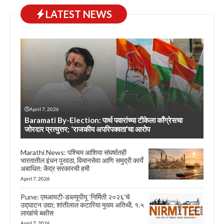
LATEST NEWS
April 7, 2026
Baramati By-Election: पार्थ पवारांच्या टीकेला काँग्रेसचा
जोरदार प्रत्युत्तर; ‘राजकीय अपरिपक्वता’चा आरोप
Marathi News: पश्चिम आशिया संघर्षातही
भारतातील इंधन पुरवठा, विमानसेवा आणि समुद्री कार्ये
अबाधित: केंद्र सरकारची हमी
April 7, 2026
Pune: एमआयटी-डब्ल्यूपीयू ‘निर्मिती २०२६’चे
उद्घाटन उद्या; शांतीलाल कटारिया मुख्य अतिथी, १.५
लाखांचे बक्षीस
April 7, 2026