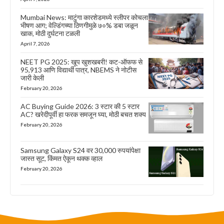
Mumbai News: माटुंगा कारशेडमध्ये स्लीपर कोचला
भीषण आग; वेल्डिंगच्या ठिणगीमुळे ७०% डबा जळून
खाक, मोठी दुर्घटना टळली
April 7, 2026
NEET PG 2025: खूप खुशखबरी! कट-ऑफफ से
95,913 आणि विद्यार्थी पात्र, NBEMS ने नोटीस
जारी केली
February 20, 2026
AC Buying Guide 2026: 3 स्टार की 5 स्टार
AC? खरेदीपूर्वी हा फरक समजून घ्या, मोठी बचत शक्य
February 20, 2026
Samsung Galaxy S24 वर 30,000 रुपयांपेक्षा
जास्त सूट, किंमत ऐकून थक्क व्हाल
February 20, 2026