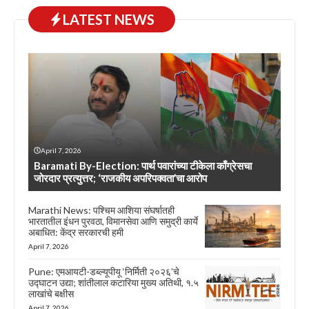
LATEST NEWS
April 7, 2026
Baramati By-Election: पार्थ पवारांच्या टीकेला काँग्रेसचा
जोरदार प्रत्युत्तर; ‘राजकीय अपरिपक्वता’चा आरोप
Marathi News: पश्चिम आशिया संघर्षातही
भारतातील इंधन पुरवठा, विमानसेवा आणि समुद्री कार्ये
अबाधित: केंद्र सरकारची हमी
April 7, 2026
Pune: एमआयटी-डब्ल्यूपीयू ‘निर्मिती २०२६’चे
उद्घाटन उद्या; शांतीलाल कटारिया मुख्य अतिथी, १.५
लाखांचे बक्षीस
April 7, 2026