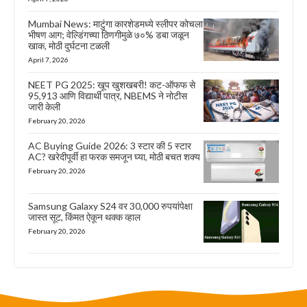
Mumbai News: माटुंगा कारशेडमध्ये स्लीपर कोचला
भीषण आग; वेल्डिंगच्या ठिणगीमुळे ७०% डबा जळून
खाक, मोठी दुर्घटना टळली
April 7, 2026
NEET PG 2025: खूप खुशखबरी! कट-ऑफफ से
95,913 आणि विद्यार्थी पात्र, NBEMS ने नोटीस
जारी केली
February 20, 2026
AC Buying Guide 2026: 3 स्टार की 5 स्टार
AC? खरेदीपूर्वी हा फरक समजून घ्या, मोठी बचत शक्य
February 20, 2026
Samsung Galaxy S24 वर 30,000 रुपयांपेक्षा
जास्त सूट, किंमत ऐकून थक्क व्हाल
February 20, 2026