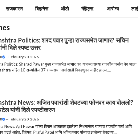
राजकारण
बिझनेस
ऑटो
गॅझेट्स,
आरोग्य
लाई
mes
htra Politics: शरद पवार पुन्हा राज्यसभेत जाणार? सचिन
नी दिले स्पष्ट उत्तर
या
—
February 20, 2026
Politics: Sharad Pawar पुन्हा राज्यसभेत जाणार का, याबाबत सध्या राजकीय चर्चांना वेग आला
htra सहित 10 राज्यांतील 37 राज्यसभा जागांसाठी निवडणुका जाहीर झाल्या....
htra News: अजित पवारांशी शेवटच्या फोनवर काय बोललो?
पटेल यांनी दिले स्पष्टीकरण
या
—
February 20, 2026
News: Ajit Pawar यांच्या विमान अपघातात झालेल्या निधनानंतर राज्यात राजकीय चर्चा आणि
ोप वाढले आहेत. विशेषतः Praful Patel आणि अजित पवार यांच्यात झालेल्या शेवटच्या....