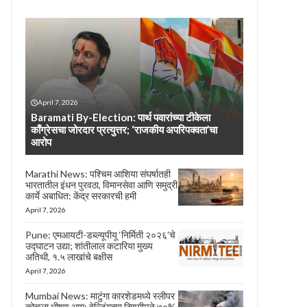
April 7, 2026
Baramati By-Election: पार्थ पवारांच्या टीकेला
काँग्रेसचा जोरदार प्रत्युत्तर; ‘राजकीय अपरिपक्वता’चा
आरोप
Marathi News: पश्चिम आशिया संघर्षातही
भारतातील इंधन पुरवठा, विमानसेवा आणि समुद्री
कार्ये अबाधित: केंद्र सरकारची हमी
April 7, 2026
Pune: एमआयटी-डब्ल्यूपीयू ‘निर्मिती २०२६’चे
उद्घाटन उद्या; शांतीलाल कटारिया मुख्य
अतिथी, १.५ लाखांचे बक्षीस
April 7, 2026
Mumbai News: माटुंगा कारशेडमध्ये स्लीपर
कोचला भीषण आग; वेल्डिंगच्या ठिणगीमुळे ७०%