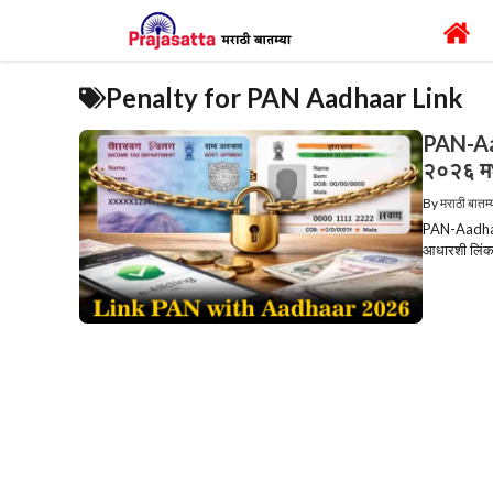
Skip
to
content
Penalty for PAN Aadhaar Link
PAN-Aadh
२०२६ मध्य
By
मराठी बातम्
PAN-Aadhaar 
आधारशी लिंक 