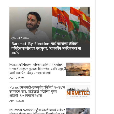
April 7, 2026
Baramati By-Election: पार्थ पवारांच्या टीकेला
काँग्रेसचा जोरदार प्रत्युत्तर; ‘राजकीय अपरिपक्वता’चा
आरोप
Marathi News: पश्चिम आशिया संघर्षातही
भारतातील इंधन पुरवठा, विमानसेवा आणि समुद्री
कार्ये अबाधित: केंद्र सरकारची हमी
April 7, 2026
Pune: एमआयटी-डब्ल्यूपीयू ‘निर्मिती २०२६’चे
उद्घाटन उद्या; शांतीलाल कटारिया मुख्य
अतिथी, १.५ लाखांचे बक्षीस
April 7, 2026
Mumbai News: माटुंगा कारशेडमध्ये स्लीपर
कोचला भीषण आग; वेल्डिंगच्या ठिणगीमुळे ७०%