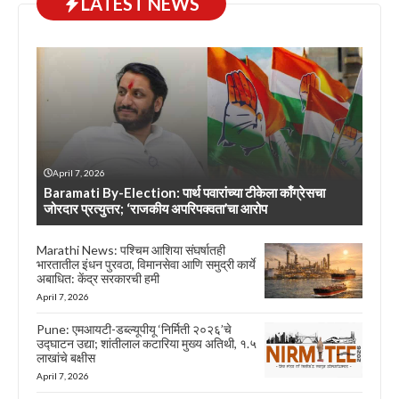
LATEST NEWS
April 7, 2026
Baramati By-Election: पार्थ पवारांच्या टीकेला काँग्रेसचा
जोरदार प्रत्युत्तर; ‘राजकीय अपरिपक्वता’चा आरोप
Marathi News: पश्चिम आशिया संघर्षातही
भारतातील इंधन पुरवठा, विमानसेवा आणि समुद्री कार्ये
अबाधित: केंद्र सरकारची हमी
April 7, 2026
Pune: एमआयटी-डब्ल्यूपीयू ‘निर्मिती २०२६’चे
उद्घाटन उद्या; शांतीलाल कटारिया मुख्य अतिथी, १.५
लाखांचे बक्षीस
April 7, 2026