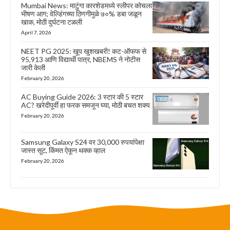
Mumbai News: माटुंगा कारशेडमध्ये स्लीपर कोचला
भीषण आग; वेल्डिंगच्या ठिणगीमुळे ७०% डबा जळून
खाक, मोठी दुर्घटना टळली
April 7, 2026
NEET PG 2025: खूप खुशखबरी! कट-ऑफफ से
95,913 आणि विद्यार्थी पात्र, NBEMS ने नोटीस
जारी केली
February 20, 2026
AC Buying Guide 2026: 3 स्टार की 5 स्टार
AC? खरेदीपूर्वी हा फरक समजून घ्या, मोठी बचत शक्य
February 20, 2026
Samsung Galaxy S24 वर 30,000 रुपयांपेक्षा
जास्त सूट, किंमत ऐकून थक्क व्हाल
February 20, 2026