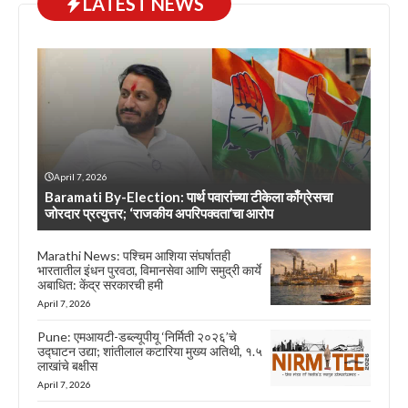
LATEST NEWS
April 7, 2026
Baramati By-Election: पार्थ पवारांच्या टीकेला काँग्रेसचा
जोरदार प्रत्युत्तर; ‘राजकीय अपरिपक्वता’चा आरोप
Marathi News: पश्चिम आशिया संघर्षातही
भारतातील इंधन पुरवठा, विमानसेवा आणि समुद्री कार्ये
अबाधित: केंद्र सरकारची हमी
April 7, 2026
Pune: एमआयटी-डब्ल्यूपीयू ‘निर्मिती २०२६’चे
उद्घाटन उद्या; शांतीलाल कटारिया मुख्य अतिथी, १.५
लाखांचे बक्षीस
April 7, 2026