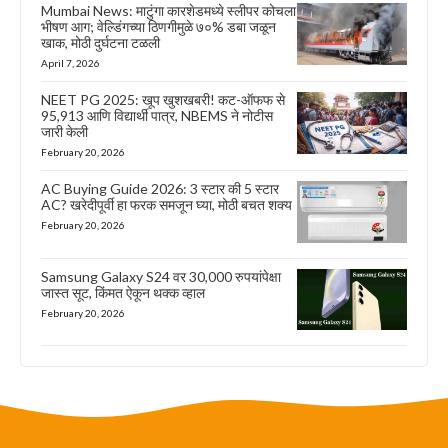
Mumbai News: माटुंगा कारशेडमध्ये स्लीपर कोचला
भीषण आग; वेल्डिंगच्या ठिणगीमुळे ७०% डबा जळून
खाक, मोठी दुर्घटना टळली
April 7, 2026
NEET PG 2025: खूप खुशखबरी! कट-ऑफफ से
95,913 आणि विद्यार्थी पात्र, NBEMS ने नोटीस
जारी केली
February 20, 2026
AC Buying Guide 2026: 3 स्टार की 5 स्टार
AC? खरेदीपूर्वी हा फरक समजून घ्या, मोठी बचत शक्य
February 20, 2026
Samsung Galaxy S24 वर 30,000 रुपयांपेक्षा
जास्त सूट, किंमत ऐकून थक्क व्हाल
February 20, 2026