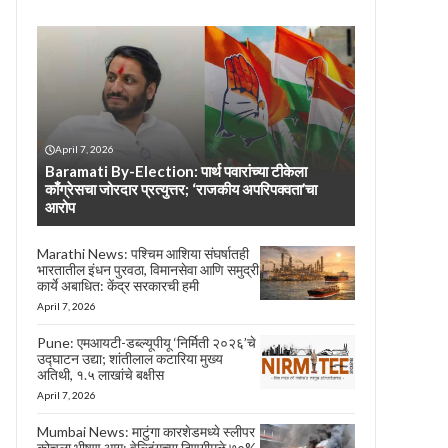
April 7, 2026
Baramati By-Election: पार्थ पवारांच्या टीकेला
काँग्रेसचा जोरदार प्रत्युत्तर; ‘राजकीय अपरिपक्वता’चा
आरोप
Marathi News: पश्चिम आशिया संघर्षातही
भारतातील इंधन पुरवठा, विमानसेवा आणि समुद्री
कार्ये अबाधित: केंद्र सरकारची हमी
April 7, 2026
Pune: एमआयटी-डब्ल्यूपीयू ‘निर्मिती २०२६’चे
उद्घाटन उद्या; शांतीलाल कटारिया मुख्य
अतिथी, १.५ लाखांचे बक्षीस
April 7, 2026
Mumbai News: माटुंगा कारशेडमध्ये स्लीपर
कोचला भीषण आग; वेल्डिंगच्या ठिणगीमुळे ७०%