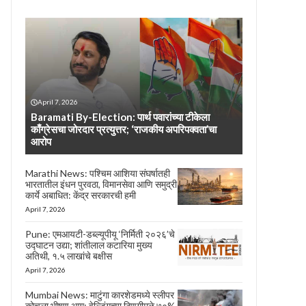
April 7, 2026
Baramati By-Election: पार्थ पवारांच्या टीकेला
काँग्रेसचा जोरदार प्रत्युत्तर; ‘राजकीय अपरिपक्वता’चा
आरोप
Marathi News: पश्चिम आशिया संघर्षातही
भारतातील इंधन पुरवठा, विमानसेवा आणि समुद्री
कार्ये अबाधित: केंद्र सरकारची हमी
April 7, 2026
Pune: एमआयटी-डब्ल्यूपीयू ‘निर्मिती २०२६’चे
उद्घाटन उद्या; शांतीलाल कटारिया मुख्य
अतिथी, १.५ लाखांचे बक्षीस
April 7, 2026
Mumbai News: माटुंगा कारशेडमध्ये स्लीपर
कोचला भीषण आग; वेल्डिंगच्या ठिणगीमुळे ७०%